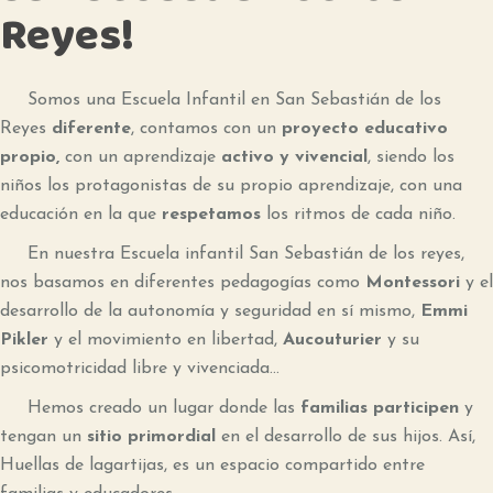
Reyes!
Somos una Escuela Infantil en San Sebastián de los
Reyes
diferente
, contamos con un
proyecto educativo
propio,
con un aprendizaje
activo y vivencial
, siendo los
niños los protagonistas de su propio aprendizaje, con una
educación en la que
respetamos
los ritmos de cada niño.
En nuestra Escuela infantil San Sebastián de los reyes,
nos basamos en diferentes pedagogías como
Montessori
y el
desarrollo de la autonomía y seguridad en sí mismo,
Emmi
Pikler
y el movimiento en libertad,
Aucouturier
y su
psicomotricidad libre y vivenciada…
Hemos creado un lugar donde las
familias participen
y
tengan un
sitio primordial
en el desarrollo de sus hijos. Así,
Huellas de lagartijas, es un espacio compartido entre